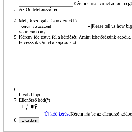
Kérem e-mail címet adjon meg!
Az Ön telefonszáma
Melyik szolgáltatásunk érdekli?
Please tell us how big
your company.
Kérem, ide tegye fel a kérdését. Amint lehetőségünk adódik,
felvesszük Önnel a kapcsolatot!
Invalid Input
Ellenőrző kód
(*)
Új kód kérése
Kérem írja be az ellenőrző kódot