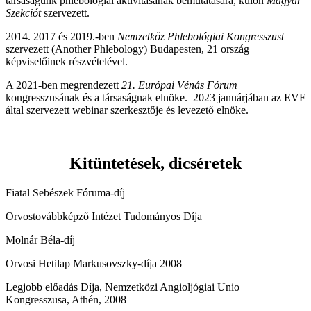
társaságunk phlebológiai aktivitásának bemutatására, külön
Magyar
Szekciót
szervezett.
2014. 2017 és 2019.-ben
Nemzetköz Phlebológiai Kongresszust
szervezett (Another Phlebology) Budapesten, 21 ország
képviselőinek részvételével.
A 2021-ben megrendezett
21. Európai Vénás Fórum
kongresszusának és a társaságnak elnöke. 2023 januárjában az EVF
által szervezett webinar szerkesztője és levezető elnöke.
Kitüntetések, dicséretek
Fiatal Sebészek Fóruma-díj
Orvostovábbképző Intézet Tudományos Díja
Molnár Béla-díj
Orvosi Hetilap Markusovszky-díja 2008
Legjobb előadás Díja, Nemzetközi Angioljógiai Unio
Kongresszusa, Athén, 2008