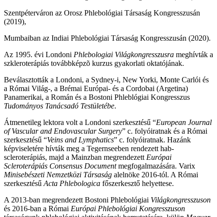
Szentpéterváron az Orosz Phlebológiai Társaság Kongresszusán
(2019),
Mumbaiban az Indiai Phlebológiai Társaság Kongresszusán (2020).
Az 1995. évi Londoni
Phlebologiai Világkongresszusra
meghívták a
szkleroterápiás továbbképzõ kurzus gyakorlati oktatójának.
Beválasztották a Londoni, a Sydney-i, New Yorki, Monte Carlói és
a Római Világ-, a Brémai Európai- és a Cordobai (Argetina)
Panamerikai, a Román és a Bostoni Phleblógiai Kongresszus
Tudományos Tanácsadó Testületébe
.
Átmenetileg lektora volt a Londoni szerkesztésű “
European Journal
of Vascular and Endovascular Surgery
” c. folyóiratnak és a Római
szerkesztésű “
Veins and Lymphatics
” c. folyóiratnak. Hazánk
képviseletére hívták meg a Tegernseeben rendezett hab-
scleroterápiás, majd a Mainzban megrendezett
Európai
Scleroterápiás Consensus Document
megfogalmazására. Varix
Minisebészeti Nemzetközi Társaság
alelnöke 2016-tól. A Római
szerkesztésű
Acta Phlebologica
főszerkesztő helyettese.
A 2013-ban megrendezett Bostoni Phlebológiai
Világkongresszuson
és 2016-ban a Római
Európai Phlebológiai Kongresszuson