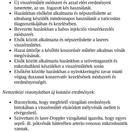
Új visszérműtéti módszert és azzal elért eredményeit
ismertette, az un. fogazott kés használatát.
Hazánkban elsőként alkalmazta és népszerűsítette az
ultrahang készülék mindennapos használatát a varicositas
diagnosztikájában és kezelésében.
Bevezette hazánkban a habos injekciós visszérkezelés
módszerét.
Elsők között alkalmazta és népszerűsítette a laseres
visszérműtétet.
Hazai úttörője a későbbi koszorúsér műtétre alkalmas vénák
megóvásának.
Elsők között alkalmazta hazánkban a szövetragasztót és
mikrohullámú készüléket a visszérműtétek során
Elsőként közölte hazánkban a nyirokkeringési zavar miatti
végtag duzzanat konzervatív kezelésének módszerét és
eredményességét.
Nemzetközi viszonylatban új kutatási eredmények:
Bizonyította, hogy megfelelő vizsgálati eredmények
birtokában a visszérműtét elzáródott mélyvénák mellett is
elvégezhető.
Szövettani és laser-Doppler vizsgálattal igazolta, hogy egyes
seprű- ill. pókvénák hátterében arterio-venosus mikroshuntök
vannak.