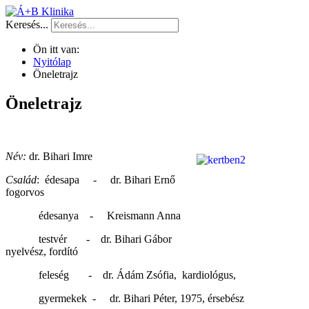
Keresés...
Ön itt van:
Nyitólap
Öneletrajz
Öneletrajz
Név:
dr. Bihari Imre
Család
: édesapa - dr. Bihari Ernő
fogorvos
édesanya - Kreismann Anna
testvér - dr. Bihari Gábor
nyelvész, fordító
feleség - dr. Ádám Zsófia, kardiológus,
gyermekek - dr. Bihari Péter, 1975, érsebész