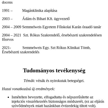
docens
1991 – Magánklinika alapítása
2003 – Ádám és Bihari Kft. ügyvezető
2004 – 2009 Semmelweis Egyetem Főiskolai Karán óraadó tanár
2004 – 2021 Szt. Rókus Szakrendelő, érsebészeti szakrendelésen
főorvos
2021- Semmelweis Egy. Szt Rókus Klinikai Tömb,
Érsebészeti szakrendelés
Tudományos tevékenység
Témák
: vénák és nyirokutak betegségei.
Hazai vonatkozású
új
eredmények:
Ismételten bevezette, elfogadtatta és népszerűsítette az
injekciós visszérkezelés biztonságos módszerét, (ez az eljárás
szövődmények miatt hazánkban évtizedekig tiltott volt).