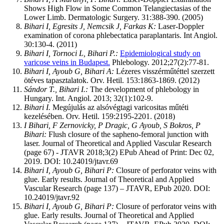
Shows High Flow in Some Common Telangiectasias of the
Lower Limb. Dermatologic Surgery. 31:388-390. (2005)
Bihari I, Egresits J, Nemcsik J, Farkas K:
Laser-Doppler
examination of corona phlebectatica paraplantaris. Int Angiol.
30:130-4. (2011)
Bihari I
, Tornoci L, Bihari P.:
Epidemiological study on
varicose veins in Budapest.
Phlebology. 2012;27(2):77-81.
Bihari I, Ayoub G, Bihari A:
Lézeres visszérműtéttel szerzett
ötéves tapasztalatok. Orv. Hetil. 153:1863-1869. (2012)
Sándor T., Bihari I.:
The development of phlebology in
Hungary. Int. Angiol. 2013; 32(1):102-9.
Bihari I.
Megújulás az alsóvégtagi varicositas műtéti
kezelésében. Orv. Hetil. 159:2195-2201. (2018)
I Bihari, F Zernovicky, P Dragic, G Ayoub, S Bokros, P
Bihari:
Flush closure of the sapheno-femoral junction with
laser. Journal of Theoretical and Applied Vascular Research
(page 67) - JTAVR 2018;3(2) EPub Ahead of Print: Dec 02,
2019. DOI: 10.24019/jtavr.69
Bihari I, Ayoub G, Bihari P:
Closure of perforator veins with
glue. Early results. Journal of Theoretical and Applied
Vascular Research (page 137) – JTAVR, EPub 2020. DOI:
10.24019/jtavr.92
Bihari I, Ayoub G, Bihari P:
Closure of perforator veins with
glue. Early results. Journal of Theoretical and Applied