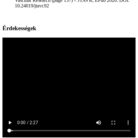
Vascular Research (page 137) – JTAVR, EPub 2020. DOI:
10.24019/jtavr.92
Érdekességek