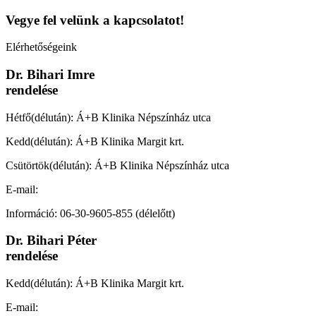
Vegye fel velünk a kapcsolatot!
Elérhetőségeink
Dr. Bihari Imre
rendelése
Hétfő(délután): Á+B Klinika Népszínház utca
Kedd(délután): Á+B Klinika Margit krt.
Csütörtök(délután): Á+B Klinika Népszínház utca
E-mail:
imre.bihari.dr@gmail.com
Információ: 06-30-9605-855 (délelőtt)
Dr. Bihari Péter
rendelése
Kedd(délután): Á+B Klinika Margit krt.
E-mail:
peter.bihari.dr@gmail.com