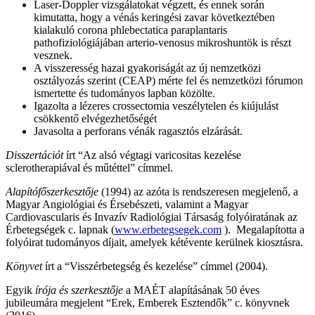
Laser-Doppler vizsgálatokat végzett, és ennek során
kimutatta, hogy a vénás keringési zavar következtében
kialakuló corona phlebectatica paraplantaris
pathofiziológiájában arterio-venosus mikroshuntök is részt
vesznek.
A visszeresség hazai gyakoriságát az új nemzetközi
osztályozás szerint (CEAP) mérte fel és nemzetközi fórumon
ismertette és tudományos lapban közölte.
Igazolta a lézeres crossectomia veszélytelen és kiújulást
csökkentő elvégezhetőségét
Javasolta a perforans vénák ragasztós elzárását.
Disszertációt
írt “Az alsó végtagi varicositas kezelése
sclerotherapiával és műtéttel” címmel.
Alapítófőszerkesztője
(1994) az azóta is rendszeresen megjelenő, a
Magyar Angiológiai és Érsebészeti, valamint a Magyar
Cardiovascularis és Invazív Radiológiai Társaság folyóiratának az
Érbetegségek c. lapnak (
www.erbetegsegek.com
). Megalapította a
folyóirat tudományos díjait, amelyek kétévente kerülnek kiosztásra.
Könyvet
írt a “Visszérbetegség és kezelése” címmel (2004).
Egyik
írója és szerkesztője
a MAÉT alapításának 50 éves
jubileumára megjelent “Erek, Emberek Esztendők” c. könyvnek