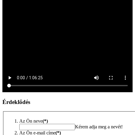
Érdeklődés
Az Ön neve
(*)
Kérem adja meg a nevét!
Az Ön e-mail címe
(*)