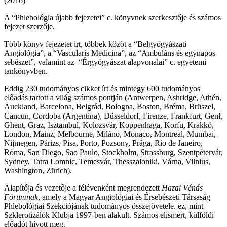
(2016)
A “Phlebológia újabb fejezetei” c. könyvnek szerkesztője és számos
fejezet szerzője.
Több könyv fejezetet írt, többek közöt a “Belgyógyászati
Angiológia”, a “Vascularis Medicina”, az “Ambuláns és egynapos
sebészet”, valamint az “Érgyógyászat alapvonalai” c. egyetemi
tankönyvben.
Eddig 230 tudományos cikket írt és mintegy 600 tudományos
előadás tartott a világ számos pontján (Antwerpen, Ashridge, Athén,
Auckland, Barcelona, Belgrád, Bologna, Boston, Bréma, Brüszel,
Cancun, Cordoba (Argentina), Düsseldorf, Firenze, Frankfurt, Genf,
Ghent, Graz, Isztambul, Kolozsvár, Koppenhaga, Korfu, Krakkó,
London, Mainz, Melbourne, Miláno, Monaco, Montreal, Mumbai,
Nijmegen, Párizs, Pisa, Porto, Pozsony, Prága, Rio de Janeiro,
Róma, San Diego, Sao Paulo, Stockholm, Strassburg, Szentpétervár,
Sydney, Tatra Lomnic, Temesvár, Thesszaloniki, Várna, Vilnius,
Washington, Zürich).
Alapítója és vezetője a félévenként megrendezett
Hazai Vénás
Fórumnak
, amely a Magyar Angiológiai és Érsebészeti Társaság
Phlebológiai Szekciójának tudományos összejövetele. ez, mint
Szklerotizálók Klubja 1997-ben alakult. Számos elismert, külföldi
előadót hívott meg.