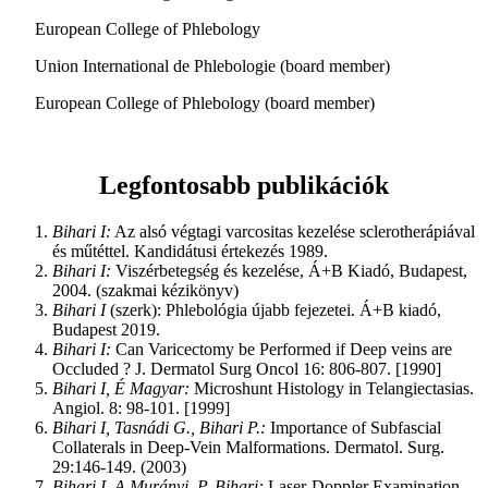
European College of Phlebology
Union International de Phlebologie (board member)
European College of Phlebology (board member)
Legfontosabb publikációk
Bihari I:
Az alsó végtagi varcositas kezelése sclerotherápiával
és műtéttel. Kandidátusi értekezés 1989.
Bihari I:
Viszérbetegség és kezelése, Á+B Kiadó, Budapest,
2004. (szakmai kézikönyv)
Bihari I
(szerk): Phlebológia újabb fejezetei. Á+B kiadó,
Budapest 2019.
Bihari I:
Can Varicectomy be Performed if Deep veins are
Occluded ? J. Dermatol Surg Oncol 16: 806-807. [1990]
Bihari I, É Magyar:
Microshunt Histology in Telangiectasias.
Angiol. 8: 98-101. [1999]
Bihari I, Tasnádi G., Bihari P.:
Importance of Subfascial
Collaterals in Deep-Vein Malformations. Dermatol. Surg.
29:146-149. (2003)
Bihari I, A Murányi, P. Bihari:
Laser-Doppler Examination