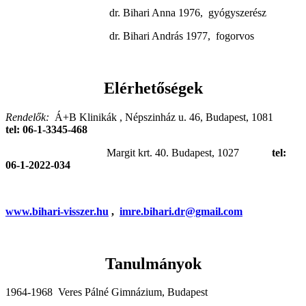
dr. Bihari Anna 1976, gyógyszerész
dr. Bihari András 1977, fogorvos
Elérhetőségek
Rendelők:
Á+B Klinikák , Népszinház u. 46, Budapest, 1081
tel: 06-1-3345-468
Margit krt. 40. Budapest, 1027
tel:
06-1-2022-034
www.bihari-visszer.hu
,
imre.bihari.dr@gmail.com
Tanulmányok
1964-1968 Veres Pálné Gimnázium, Budapest