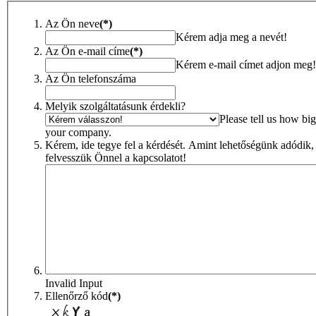
Az Ön neve
(*)
Kérem adja meg a nevét!
Az Ön e-mail címe
(*)
Kérem e-mail címet adjon meg!
Az Ön telefonszáma
Melyik szolgáltatásunk érdekli?
Please tell us how big
your company.
Kérem, ide tegye fel a kérdését. Amint lehetőségünk adódik,
felvesszük Önnel a kapcsolatot!
Invalid Input
Ellenőrző kód
(*)