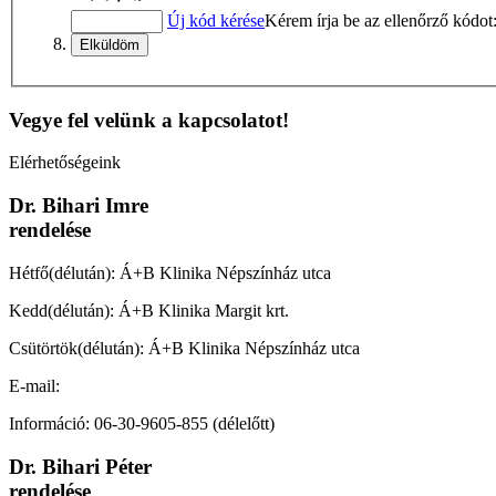
Új kód kérése
Kérem írja be az ellenőrző kódot
Vegye fel velünk a kapcsolatot!
Elérhetőségeink
Dr. Bihari Imre
rendelése
Hétfő(délután): Á+B Klinika Népszínház utca
Kedd(délután): Á+B Klinika Margit krt.
Csütörtök(délután): Á+B Klinika Népszínház utca
E-mail:
imre.bihari.dr@gmail.com
Információ: 06-30-9605-855 (délelőtt)
Dr. Bihari Péter
rendelése