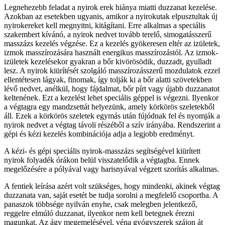
Legnehezebb feladat a nyirok erek hiánya miatti duzzanat kezelése.
Azokban az esetekben ugyanis, amikor a nyirokutak elpusztultak új
nyirokereket kell megnyitni, kitágítani. Erre alkalmas a speciális
szakembert kívánó, a nyirok nedvet tovább terelő, simogatásszerű
masszázs kezelés végzése. Ez a kezelés gyökeresen eltér az izületek,
izmok masszírozására használt energikus masszírozástól. Az izmok-
izületek kezelésekor gyakran a bőr kivörösödik, duzzadt, gyulladt
lesz. A nyirok kiürítését szolgáló masszírozásszerű mozdulatok ezzel
ellentétesen lágyak, finomak, így tolják ki a bőr alatti szövetekben
lévő nedvet, anélkül, hogy fájdalmat, bőr pírt vagy újabb duzzanatot
keltenének. Ezt a kezelést lehet speciális géppel is végezni. Ilyenkor
a végtagra egy mandzsettát helyezünk, amely körkörös szeletekből
áll. Ezek a körkörös szeletek egymás után fújódnak fel és nyomják a
nyirok nedvet a végtag távoli részéből a szív irányába. Rendszerint a
gépi és kézi kezelés kombinációja adja a legjobb eredményt.
A kézi- és gépi speciális nyirok-masszázs segítségével kiürített
nyirok folyadék órákon belül visszatelődik a végtagba. Ennek
megelőzésére a pólyával vagy harisnyával végzett szorítás alkalmas.
A fentiek leírása azért volt szükséges, hogy mindenki, akinek végtag
duzzanata van, saját esetét be tudja sorolni a megfelelő csoportba. A
panaszok többsége nyilván enyhe, csak melegben jelentkező,
reggelre elmúló duzzanat, ilyenkor nem kell betegnek érezni
magunkat. Az ágy megemelésével, véna gyógyszerek szájon át