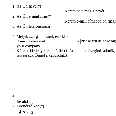
Az Ön neve
(*)
Kérem adja meg a nevét!
Az Ön e-mail címe
(*)
Kérem e-mail címet adjon meg!
Az Ön telefonszáma
Melyik szolgáltatásunk érdekli?
Please tell us how big
your company.
Kérem, ide tegye fel a kérdését. Amint lehetőségünk adódik,
felvesszük Önnel a kapcsolatot!
Invalid Input
Ellenőrző kód
(*)