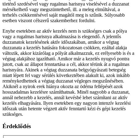
történő szedésével vagy rugalmas harisnya viselésével a duzzanat
mérsékelhető vagy megszüntethető, ill. a meleg elmúltával, a
terhelés csökkentésével saját magától meg is szűnik. Súlyosabb
esetben viszont célszerű szakemberhez fordulni.
Enyhe esetekben az aktív kezelés nem is szükséges csak a pólya
vagy a rugalmas harisnya alkalmazása is elegendő. A jelentős
duzzanatok kezelésének aktív időszakában, amikor a végtag
duzzanata a kezelés hatására fokozatosan csökken, ezáltal alakja
változik, akkor kizárólag a pólyát alkalmazzuk, ez erélyesebb is és a
végtag alakjához igazítható. Amikor már a kezelés nyugvó pontra
jutott, csak az állapot fenntartása a cél, akkor térünk át a rugalmas
harisnyára. Akinek a végtag duzzanata belgyógyászati betegség
miatt lépett fel vagy sérülés következtében alakult ki, azok inkább
reménykedhetnek a végtag duzzanat végleges megszűnésében.
Akiknél a nyirok erek hiánya okozta az ödéma fellépését azok
hosszadalmas kezelésre számíthatnak. Minél nagyobb a duzzanat,
annál nehezebb a kezelés, annál kevésbé lehet számítani az aktív
kezelés elhagyására. Ilyen esetekben egy nagyon intenzív kezelési
időszak után hetente végzett aktív fenntartó kézi és gépi kezelés
szükséges.
Érdeklődés