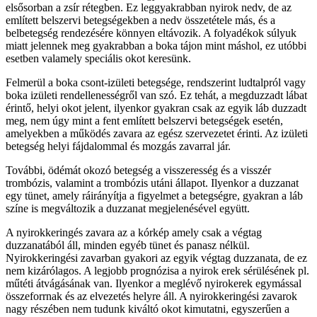
elsősorban a zsír rétegben. Ez leggyakrabban nyirok nedv, de az
említett belszervi betegségekben a nedv összetétele más, és a
belbetegség rendezésére könnyen eltávozik. A folyadékok súlyuk
miatt jelennek meg gyakrabban a boka tájon mint máshol, ez utóbbi
esetben valamely speciális okot keresünk.
Felmerül a boka csont-izületi betegsége, rendszerint ludtalpról vagy
boka izületi rendellenességről van szó. Ez tehát, a megduzzadt lábat
érintő, helyi okot jelent, ilyenkor gyakran csak az egyik láb duzzadt
meg, nem úgy mint a fent említett belszervi betegségek esetén,
amelyekben a működés zavara az egész szervezetet érinti. Az izületi
betegség helyi fájdalommal és mozgás zavarral jár.
További, ödémát okozó betegség a visszeresség és a visszér
trombózis, valamint a trombózis utáni állapot. Ilyenkor a duzzanat
egy tünet, amely ráirányítja a figyelmet a betegségre, gyakran a láb
színe is megváltozik a duzzanat megjelenésével együtt.
A nyirokkeringés zavara az a kórkép amely csak a végtag
duzzanatából áll, minden egyéb tünet és panasz nélkül.
Nyirokkeringési zavarban gyakori az egyik végtag duzzanata, de ez
nem kizárólagos. A legjobb prognózisa a nyirok erek sérülésének pl.
műtéti átvágásának van. Ilyenkor a meglévő nyirokerek egymással
összeforrnak és az elvezetés helyre áll. A nyirokkeringési zavarok
nagy részében nem tudunk kiváltó okot kimutatni, egyszerűen a