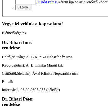
Új kód kérése
Kérem írja be az ellenőrző kódot
Vegye fel velünk a kapcsolatot!
Elérhetőségeink
Dr. Bihari Imre
rendelése
Hétfő(délután): Á+B Klinika Népszínház utca
Kedd(délután): Á+B Klinika Margit krt.
Csütörtök(délután): Á+B Klinika Népszínház utca
E-mail:
imre.bihari.dr@gmail.com
Információ: 06-30-9605-855 (délelőtt)
Dr. Bihari Péter
rendelése