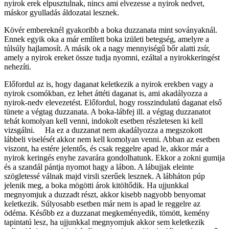
nyirok erek elpusztulnak, nincs ami elvezesse a nyirok nedvet,
máskor gyulladás áldozatai lesznek.
Kövér embereknél gyakoribb a boka duzzanata mint soványaknál.
Ennek egyik oka a már említett boka izületi betegség, amelyre a
túlsúly hajlamosít. A másik ok a nagy mennyiségű bőr alatti zsír,
amely a nyirok ereket össze tudja nyomni, ezáltal a nyirokkeringést
nehezíti.
Előfordul az is, hogy daganat keletkezik a nyirok erekben vagy a
nyirok csomókban, ez lehet áttéti daganat is, ami akadályozza a
nyirok-nedv elevezetést. Előfordul, hogy rosszindulatú daganat első
tünete a végtag duzzanata. A boka-lábfej ill. a végtag duzzanatot
tehát komolyan kell venni, indokolt esetben részletesen ki kell
vizsgálni. Ha ez a duzzanat nem akadályozza a megszokott
lábbeli viselését akkor nem kell komolyan venni. Abban az esetben
viszont, ha estére jelentős, és csak reggelre apad le, akkor már a
nyirok keringés enyhe zavarára gondolhatunk. Ekkor a zokni gumija
és a szandál pántja nyomot hagy a lábon. A lábujjak eleinte
szögletessé válnak majd virsli szerűek lesznek. A lábháton púp
jelenik meg, a boka mögötti árok kitöltődik. Ha ujjunkkal
megnyomjuk a duzzadt részt, akkor kisebb nagyobb benyomat
keletkezik. Súlyosabb esetben már nem is apad le reggelre az
ödéma. Később ez a duzzanat megkeményedik, tömött, kemény
tapintatú lesz, ha ujjunkkal megnyomjuk akkor sem keletkezik