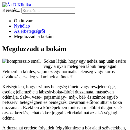
Keresés...
Ön itt van:
Nyitólap
Az érbetegségről
Megduzzadt a bokám
Megduzzadt a bokám
Sokan látják, hogy egy nehéz nap után estére
vagy a nyári melegben lábuk megdagad.
Felmerül a kérdés, vajon ez egy normalis jelenség vagy kóros
elváltozás, esetleg valaminek a tünete?
Kétségtelen, hogy számos betegség tünete vagy részjelensége,
esetleg jellemzője a lábszár-boka-lábfej duzzanata, másnéven
ödémája. Szív-, vese-, pajzsmirigy-, máj-, bél- és számos egyéb
belszervi betegségben és beidegzési zavarban előfordulhat a boka
duzzanata. Ezekben a kórképekben fontos a mielőbbi diagnózis és
orvosi kezelés, tehát ekkor joggal kelt riadalmat az alsó végtagi
ödéma.
A duzzanat eredete folyadék felgyülemlése a bőr alatti szövetekben,