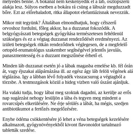
mélyedés benne. A bokánál nem keskenyedik el a láb, oszlopszerű
alakja lesz. Súlyos esetben a bokára rá csüng a lábszár megduzzadt
bőre. Ezt az előrehaladott, ritka állapotot elefantiázisnak nevezzük.
Mikor mit tegyünk? Általában elmondhatjuk, hogy célszerű
orvoshoz fordulni, főleg akkor, ha a duzzanat fokozódik. A
belgyógyászati betegségek gyógyítása természetesen feltétlenül
szükséges és ez a végtag duzzanat rendeződését eredményezi. Az
izületi betegségek ritkán rendeződnek véglegesen, de a megfelelő
ortopéd-reumatológus szakember segítségével jelentős javulás,
panaszmentesség és a duzzant megszűnése érhető el.
Minden láb duzzanat esetén jó a lábak magasba emelése kb. fél órán
át, vagy éjszakai alápárnázása ill. az egész ágy láb felöli végének alá
téglázása. Igy a lábban lévő folyadék visszacsurog a végtagból a
törzsbe. A testmozgások közül a hideg vizben való úszást ajánljuk.
Ha valaki tudja, hogy lábai meg szoktak dagadni, az kerülje az erős
nap sugárzást nehogy lesüljön a lába és tegyen meg mindent a
rovarcsípés elkerülésére. Ne érje sérülés a lábát, ha mégis, szedjen
antibiotikumot a fertőzés megelőzésére.
Enyhe ödéma csökkentésére jó lehet a véna betegségek kezelésére
alkalmazott, gyógynövényekből kivont flavonoidot tartalmazó
tabletták szedése.