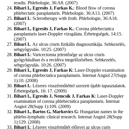
results. Phlebologie, 36:A8. (2007)
Bihari I., Egresits J, Farkas K.
: Blood flow of corona
phlebectatic paraplantaris. Phlebologie, 36:A13. (2007)
Bihari I.
: Sclerotherapy with froth. Phlebologie, 36:A18.
(2007)
Bihari I., Egresits J, Farkas K.
: Corona phlebectatica
paraplantaris laser-Doppler vizsgálata. Érbetegségek, 14:15.
(2007)
Bihari I.
. Az ulcus cruris fizikális diagnosztikája. Sebkezelés,
sebgyógyulás. 10:25. (2007)
Bihari I.
: Varicectomia jelentősége az ulcus cruris
gyógyításában és a recidiva megelőzésében. Sebkezelés,
sebgyógyulás. 10:26. (2007)
Bihari I., Egresits J, Farkas K
: Laser-Doppler examination
of corona phlebectatica paraplantaris. Internat Angiol 27(Supp
1):10. (2008)
Bihari I.
: Lézeres visszérműtéttel szerzett újabb tapasztalatok.
Érbetegségek, 16: 17. (2009)
Bihari I., Egresits J, Nemcsik J, Farkas K
: Laser-Doppler
examination of corona phlebectatica paraplantaris. Internat
Angiol 28(Supp 1):109. (2009)
Bihari I., Bartos G, Markovics G
: Hungarian names in the
phlebo-lymphatic clinical research. Internat Angiol 28(Supp
1):129. (2008)
Bihari I.
: Lézeres visszérműtét előnyei az ulcus curis