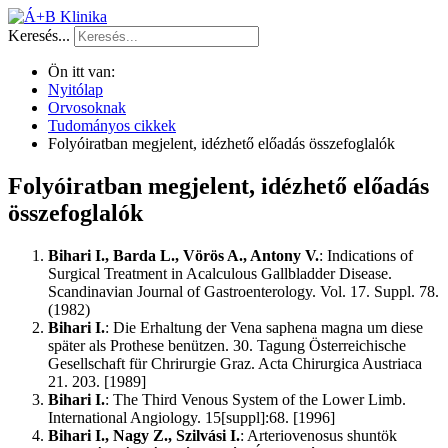
Keresés...
Ön itt van:
Nyitólap
Orvosoknak
Tudományos cikkek
Folyóiratban megjelent, idézhető előadás összefoglalók
Folyóiratban megjelent, idézhető előadás
összefoglalók
Bihari I., Barda L., Vörös A., Antony V.
: Indications of
Surgical Treatment in Acalculous Gallbladder Disease.
Scandinavian Journal of Gastroenterology. Vol. 17. Suppl. 78.
(1982)
Bihari I.
: Die Erhaltung der Vena saphena magna um diese
später als Prothese benützen. 30. Tagung Österreichische
Gesellschaft für Chrirurgie Graz. Acta Chirurgica Austriaca
21. 203. [1989]
Bihari I.
: The Third Venous System of the Lower Limb.
International Angiology. 15[suppl]:68. [1996]
Bihari I., Nagy Z., Szilvási I.
: Arteriovenosus shuntök