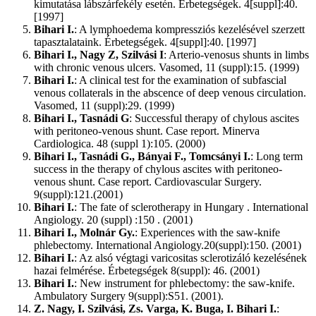
kimutatása lábszárfekély esetén. Érbetegségek. 4[suppl]:40.
[1997]
Bihari I.
: A lymphoedema kompressziós kezelésével szerzett
tapasztalataink. Érbetegségek. 4[suppl]:40. [1997]
Bihari I., Nagy Z, Szilvási I
: Arterio-venosus shunts in limbs
with chronic venous ulcers. Vasomed, 11 (suppl):15. (1999)
Bihari I.
: A clinical test for the examination of subfascial
venous collaterals in the abscence of deep venous circulation.
Vasomed, 11 (suppl):29. (1999)
Bihari I., Tasnádi G
: Successful therapy of chylous ascites
with peritoneo-venous shunt. Case report. Minerva
Cardiologica. 48 (suppl 1):105. (2000)
Bihari I., Tasnádi G., Bányai F., Tomcsányi I.
: Long term
success in the therapy of chylous ascites with peritoneo-
venous shunt. Case report. Cardiovascular Surgery.
9(suppl):121.(2001)
Bihari I.
: The fate of sclerotherapy in Hungary . International
Angiology. 20 (suppl) :150 . (2001)
Bihari I., Molnár Gy.
: Experiences with the saw-knife
phlebectomy. International Angiology.20(suppl):150. (2001)
Bihari I.
: Az alsó végtagi varicositas sclerotizáló kezelésének
hazai felmérése. Érbetegségek 8(suppl): 46. (2001)
Bihari I.
: New instrument for phlebectomy: the saw-knife.
Ambulatory Surgery 9(suppl):S51. (2001).
Z. Nagy, I. Szilvási, Zs. Varga, K. Buga, I. Bihari I.
: