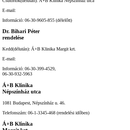
Csütörtök(délután): Á+B Klinika Népszínház utca
E-mail:
imre.bihari.dr@gmail.com
Információ: 06-30-9605-855 (délelőtt)
Dr. Bihari Péter
rendelése
Kedd(délután): Á+B Klinika Margit krt.
E-mail:
peter.bihari.dr@gmail.com
Információ: 06-30-399-4529,
06-30-932-5963
Á+B Klinika
Népszínház utca
1081 Budapest, Népszínház u. 46.
Telefonszám: 06-1-3345-468 (rendelési időben)
Á+B Klinika