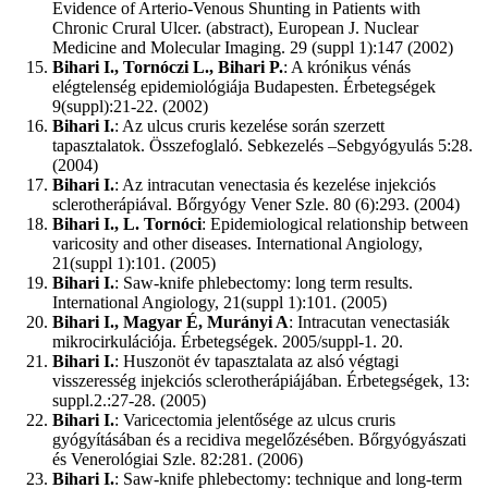
Evidence of Arterio-Venous Shunting in Patients with
Chronic Crural Ulcer. (abstract), European J. Nuclear
Medicine and Molecular Imaging. 29 (suppl 1):147 (2002)
Bihari I., Tornóczi L., Bihari P.
: A krónikus vénás
elégtelenség epidemiológiája Budapesten. Érbetegségek
9(suppl):21-22. (2002)
Bihari I.
: Az ulcus cruris kezelése során szerzett
tapasztalatok. Összefoglaló. Sebkezelés –Sebgyógyulás 5:28.
(2004)
Bihari I.
: Az intracutan venectasia és kezelése injekciós
sclerotherápiával. Bőrgyógy Vener Szle. 80 (6):293. (2004)
Bihari I., L. Tornóci
: Epidemiological relationship between
varicosity and other diseases. International Angiology,
21(suppl 1):101. (2005)
Bihari I.
: Saw-knife phlebectomy: long term results.
International Angiology, 21(suppl 1):101. (2005)
Bihari I., Magyar É, Murányi A
: Intracutan venectasiák
mikrocirkulációja. Érbetegségek. 2005/suppl-1. 20.
Bihari I.
: Huszonöt év tapasztalata az alsó végtagi
visszeresség injekciós sclerotherápiájában. Érbetegségek, 13:
suppl.2.:27-28. (2005)
Bihari I.
: Varicectomia jelentősége az ulcus cruris
gyógyításában és a recidiva megelőzésében. Bőrgyógyászati
és Venerológiai Szle. 82:281. (2006)
Bihari I.
: Saw-knife phlebectomy: technique and long-term