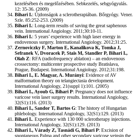
kezelésében és megelőzésében. Sebkezelés, sebgyógyulás.
12: 35-36. (2009)
Bihari I.
: Újdonságok a sclerotherapiában. Bőrgyógy. Vener.
Szle. 85:252-253. (2009)
Bihari I.
: Long-term results of saving the great saphenous
vein. International Angiology. 2011;30:10-11.
Bihari I.
: 5 years’ experience with high laser energy in
endovenous surgery. International Angiology. 2012;31:25.
Zernoviczky F, Marton E, Kanalikova K, Tomka J,
Sefranek V, Dvoracek P, Stais M, Standler P,
Bihari I.,
Olah Z
: RFA (radiofrequency ablation) – an endovenous
crossectomy: multicenter prospective study Bratislava,
Prague, Budapest. International Angiology. 2012;31:198.
Bihari I., E. Magyar, A. Murányi
: Evidence of AV
malformation theory on telangiectasia development.
International Angiology, 21(suppl 1):101. (2005)
Bihari I., Ayoub G, Bihari P
: Pregnancy does not influence
varicose vein laser surgery results. International Angiology,
32(S1):116. (2013)
Bihari I., Sandor T, Bartos G
: The history of Hungarian
phlebology. International Angiology, 32(S1):129. (2013)
Bihari I.
. Experience with 130 000 sclerotherapy injections.
International Angiology, 32(S1):129. (2013)
Bihari I., Várady Z, Tasnádi G, Bihari P
: Excision of
spontaneous Palma and other secondary varicose veinsin the