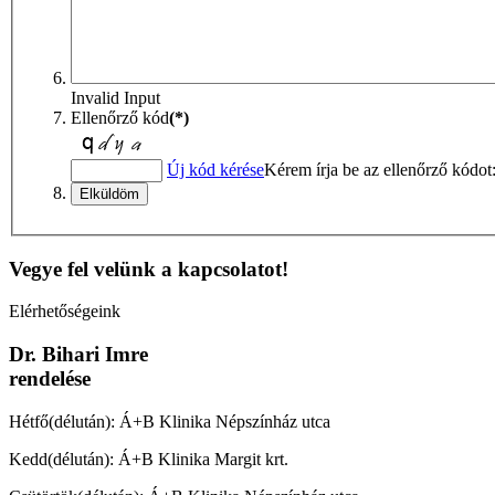
Invalid Input
Ellenőrző kód
(*)
Új kód kérése
Kérem írja be az ellenőrző kódot
Vegye fel velünk a kapcsolatot!
Elérhetőségeink
Dr. Bihari Imre
rendelése
Hétfő(délután): Á+B Klinika Népszínház utca
Kedd(délután): Á+B Klinika Margit krt.