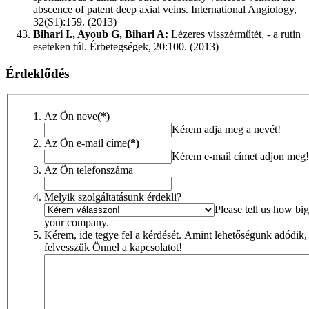
abscence of patent deep axial veins. International Angiology,
32(S1):159. (2013)
Bihari I., Ayoub G, Bihari A:
Lézeres visszérműtét, - a rutin
eseteken túl. Érbetegségek, 20:100. (2013)
Érdeklődés
Az Ön neve
(*)
Kérem adja meg a nevét!
Az Ön e-mail címe
(*)
Kérem e-mail címet adjon meg!
Az Ön telefonszáma
Melyik szolgáltatásunk érdekli?
Please tell us how big
your company.
Kérem, ide tegye fel a kérdését. Amint lehetőségünk adódik,
felvesszük Önnel a kapcsolatot!